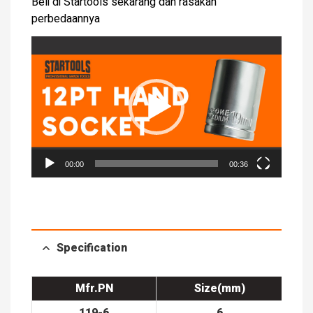
Beli di Startools sekarang dan rasakan
perbedaannya
Video
Player
00:00
00:36
Specification
Mfr.PN
Size(mm)