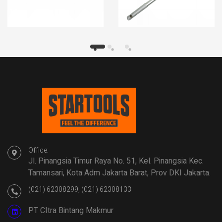
Office:
Jl. Pinangsia Timur Raya No. 51, Kel. Pinangsia Kec.
Tamansari, Kota Adm Jakarta Barat, Prov DKI Jakarta.
(021) 62308299, (021) 62308133
PT CItra Bintang Makmur